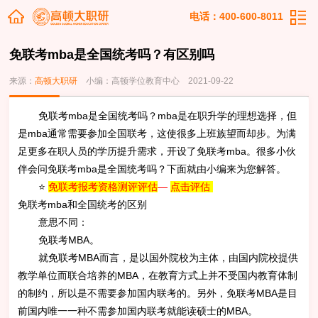
电话：400-600-8011
免联考mba是全国统考吗？有区别吗
来源：
高顿大职研
小编：高顿学位教育中心
2021-09-22
免联考mba是全国统考吗？mba是在职升学的理想选择，但
是mba通常需要参加全国联考，这使很多上班族望而却步。为满
足更多在职人员的学历提升需求，开设了免联考mba。很多小伙
伴会问免联考mba是全国统考吗？下面就由小编来为您解答。
⭐
免联考报考资格测评评估
—
点击评估
免联考mba和全国统考的区别
意思不同：
免联考MBA。
就免联考MBA而言，是以国外院校为主体，由国内院校提供
教学单位而联合培养的MBA，在教育方式上并不受国内教育体制
的制约，所以是不需要参加国内联考的。另外，免联考MBA是目
前国内唯一一种不需参加国内联考就能读硕士的MBA。